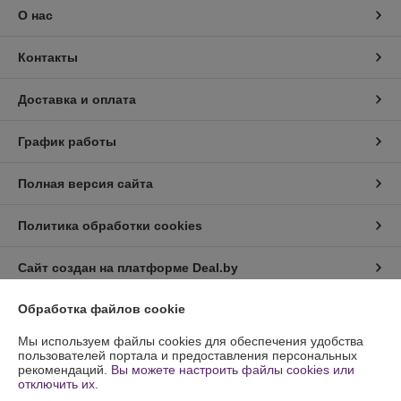
О нас
Контакты
Доставка и оплата
График работы
Полная версия сайта
Политика обработки cookies
Сайт создан на платформе Deal.by
Обработка файлов cookie
Информация для покупателя
Мы используем файлы cookies для обеспечения удобства
Юридическое лицо:
ООО ПлотникБЕЛ
пользователей портала и предоставления персональных
223631 РБ Минская обл., Слуцкий р-н а.г.Весея ул.Шоссейная 9 пом. 2-
рекомендаций.
Вы можете настроить файлы cookies или
8
отключить их.