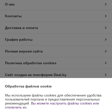
О нас
Контакты
Доставка и оплата
График работы
Полная версия сайта
Политика обработки cookies
Сайт создан на платформе Deal.by
Обработка файлов cookie
Информация для покупателя
Мы используем файлы cookies для обеспечения удобства
Юридическое лицо:
ООО ПлотникБЕЛ
пользователей портала и предоставления персональных
223631 РБ Минская обл., Слуцкий р-н а.г.Весея ул.Шоссейная 9 пом. 2-
рекомендаций.
Вы можете настроить файлы cookies или
8
отключить их.