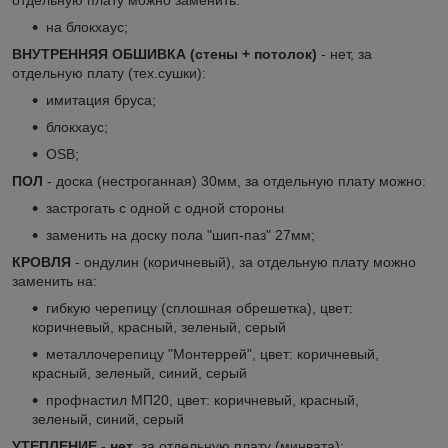
на блокхаус;
ВНУТРЕННЯЯ ОБШИВКА (стены + потолок)
- нет, за
отдельную плату (тех.сушки):
имитация бруса;
блокхаус;
OSB;
ПОЛ
- доска (нестроганная) 30мм, за отдельную плату можно:
застрогать с одной с одной стороны
заменить на доску пола "шип-паз" 27мм;
КРОВЛЯ
- ондулин (коричневый), за отдельную плату можно
заменить на:
гибкую черепицу (сплошная обрешетка), цвет:
коричневый, красный, зеленый, серый
металлочерепицу "Монтеррей", цвет: коричневый,
красный, зеленый, синий, серый
профнастил МП20, цвет: коричневый, красный,
зеленый, синий, серый
УТЕПЛЕНИЕ - нет
, за отдельную плату (минвата):