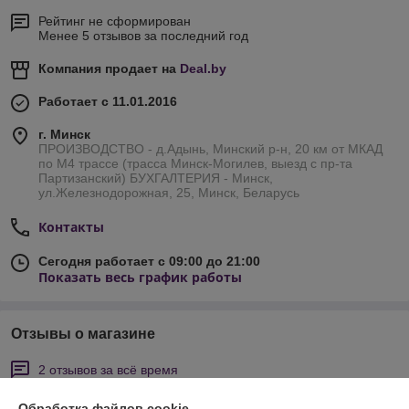
Рейтинг не сформирован
Менее 5 отзывов за последний год
Компания продает на
Deal.by
Работает с 11.01.2016
г. Минск
ПРОИЗВОДСТВО - д.Адынь, Минский р-н, 20 км от МКАД
по М4 трассе (трасса Минск-Могилев, выезд с пр-та
Партизанский) БУХГАЛТЕРИЯ - Минск,
ул.Железнодорожная, 25, Минск, Беларусь
Контакты
Сегодня работает с 09:00 до 21:00
Показать весь график работы
Отзывы о магазине
2 отзывов за всё время
Покупатель
25.09.2019
Обработка файлов cookie