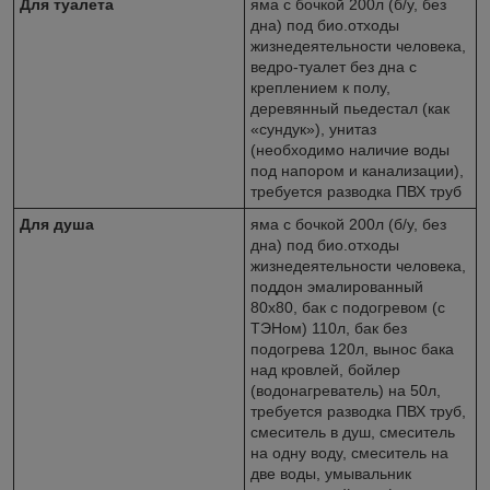
Для туалета
яма с бочкой 200л (б/у, без
дна) под био.отходы
жизнедеятельности человека,
ведро-туалет без дна с
креплением к полу,
деревянный пьедестал (как
«сундук»), унитаз
(необходимо наличие воды
под напором и канализации),
требуется разводка ПВХ труб
Для душа
яма с бочкой 200л (б/у, без
дна) под био.отходы
жизнедеятельности человека,
поддон эмалированный
80х80, бак с подогревом (с
ТЭНом) 110л, бак без
подогрева 120л, вынос бака
над кровлей, бойлер
(водонагреватель) на 50л,
требуется разводка ПВХ труб,
смеситель в душ, смеситель
на одну воду, смеситель на
две воды, умывальник